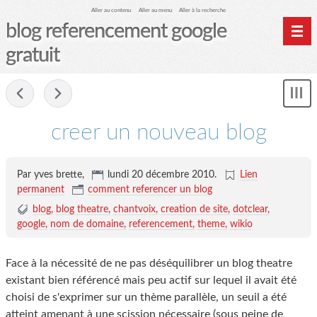
Aller au contenu
Aller au menu
Aller à la recherche
blog referencement google
gratuit
Home
-
Affi
Archives
le
me
creer un nouveau blog
Par yves brette,
lundi 20 décembre 2010
.
Lien
permanent
comment referencer un blog
blog
blog theatre
chantvoix
creation de site
dotclear
google
nom de domaine
referencement
theme
wikio
Face à la nécessité de ne pas déséquilibrer un blog theatre
existant bien référencé mais peu actif sur lequel il avait été
choisi de s'exprimer sur un thème parallèle, un seuil a été
atteint amenant à une scission nécessaire (sous peine de