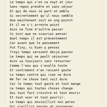
Le temps qui s'en va nuyt et jour

Sans repos prendre et sans séjour

Et qui de nous se part et emble

Si secrettement qu'il nous semble

Que maintenant soit en ung poinct

Et il ne s'i arreste point

Ains ne fine d'oultre passer

Si tost que ne scauriez penser

Quel temps il est présentement

Car avant que le pensement

Fut finy, si bien y pensez

Troys temps seroient desja passez

Le temps qui ne peult séjourner

Ains va tousjours sans retourner

Comme l'eau qui s'avalle toute

Et contremont n'en revient goute

Le temps contre qui rien ne dure

Ne fer ne chose tant soit dure

Car le temps tout gaste et tout mange

Le temps qui toutes choses change

Qui tout fait croistre et tout mourir

Et tout user et tout pourrir.

Le temps qui envieillist noz peres

Qui vieillist povres et prosperes
