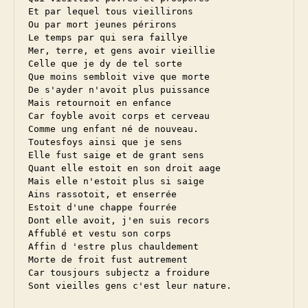
Et par lequel tous vieillirons

Ou par mort jeunes périrons

Le temps par qui sera faillye

Mer, terre, et gens avoir vieillie

Celle que je dy de tel sorte

Que moins sembloit vive que morte

De s'ayder n'avoit plus puissance

Mais retournoit en enfance

Car foyble avoit corps et cerveau

Comme ung enfant né de nouveau.

Toutesfoys ainsi que je sens

Elle fust saige et de grant sens

Quant elle estoit en son droit aage

Mais elle n'estoit plus si saige

Ains rassotoit, et enserrée

Estoit d'une chappe fourrée

Dont elle avoit, j'en suis recors

Affublé et vestu son corps

Affin d 'estre plus chauldement

Morte de froit fust autrement

Car tousjours subjectz a froidure
