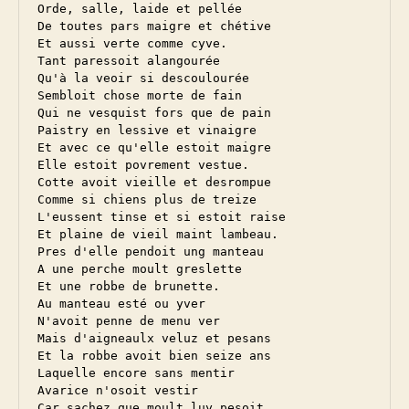
Orde, salle, laide et pellée

De toutes pars maigre et chétive

Et aussi verte comme cyve.

Tant paressoit alangourée

Qu'à la veoir si descoulourée

Sembloit chose morte de fain

Qui ne vesquist fors que de pain

Paistry en lessive et vinaigre

Et avec ce qu'elle estoit maigre

Elle estoit povrement vestue.

Cotte avoit vieille et desrompue

Comme si chiens plus de treize

L'eussent tinse et si estoit raise

Et plaine de vieil maint lambeau.

Pres d'elle pendoit ung manteau

A une perche moult greslette

Et une robbe de brunette.

Au manteau esté ou yver

N'avoit penne de menu ver

Mais d'aigneaulx veluz et pesans

Et la robbe avoit bien seize ans

Laquelle encore sans mentir

Avarice n'osoit vestir

Car sachez que moult luy pesoit
