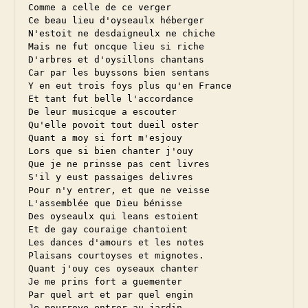
Comme a celle de ce verger

Ce beau lieu d'oyseaulx héberger

N'estoit ne desdaigneulx ne chiche

Mais ne fut oncque lieu si riche

D'arbres et d'oysillons chantans

Car par les buyssons bien sentans

Y en eut trois foys plus qu'en France

Et tant fut belle l'accordance

De leur musicque a escouter

Qu'elle povoit tout dueil oster

Quant a moy si fort m'esjouy

Lors que si bien chanter j'ouy

Que je ne prinsse pas cent livres

S'il y eust passaiges delivres

Pour n'y entrer, et que ne veisse

L'assemblée que Dieu bénisse

Des oyseaulx qui leans estoient

Et de gay couraige chantoient

Les dances d'amours et les notes

Plaisans courtoyses et mignotes.

Quant j'ouy ces oyseaux chanter

Je me prins fort a guementer

Par quel art et par quel engin

Je pourroye entrer au jardin
