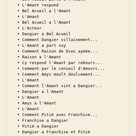
  • L'Amant respond

  • Bel Acueil a l'Amant

  • L'Amant

  • Bel Acueil a l'Amant

  • L'Acteur

  • Dangier a Bel Acueil

  • Comment Dangier villainement...

  • L'Amant a part soy

  • Comment Raison de Dieu aymée...

  • Raison a l'Amant

  • Cy respond l'Amant par rebours...

  • Comment par le conseil d'Amours...

  • Comment Amys moult doulcement...

  • L'Amant

  • Comment l'Amant vint a Dangier...

  • Dangier a l'Amant

  • L'Amant

  • Amys a l'Amant

  • L'Amant

  • Comment Pitié avec Franchise...

  • Franchise a Dangier

  • Pitié a Dangier

  • Dangier a Franchise et Pitié
