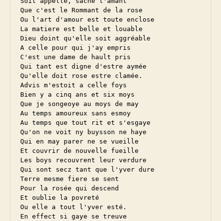
Soit appellé, sache l'amant

Que c'est le Rommant de la rose

Ou l'art d'amour est toute enclose

La matiere est belle et louable

Dieu doint qu'elle soit aggréable

A celle pour qui j'ay empris

C'est une dame de hault pris

Qui tant est digne d'estre aymée

Qu'elle doit rose estre clamée.

Advis m'estoit a celle foys

Bien y a cinq ans et six moys

Que je songeoye au moys de may

Au temps amoureux sans esmoy

Au temps que tout rit et s'esgaye

Qu'on ne voit ny buysson ne haye

Qui en may parer ne se vueille

Et couvrir de nouvelle fueille

Les boys recouvrent leur verdure

Qui sont secz tant que l'yver dure

Terre mesme fiere se sent

Pour la rosée qui descend

Et oublie la povreté

Ou elle a tout l'yver esté.

En effect si gaye se treuve
