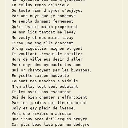
En celluy temps délicieux

Ou toute rien d'aymer s'esjoye.

Par une nuyt que je songeoye

Me sembla dormant fermement

Qu'il estoit matin proprement

De mon lict tantost me levay

Me vesty et mes mains lavay

Tiray une esguille d'argent

D'ung aiguillier mignon et gent

Et voullant l'esguille enfiller

Hors de ville euz désir d'aller

Pour ouyr des oyseaulx les sons

Qui or chantoyent par les buyssons.

En ycelle saison nouvelle

Cousant mes manches a videlle

M'en allay tout seul esbatant

Et les oysillons escoutant

Qui de bien chanter s'efforcoient

Par les jardins qui fleurissoient

Joly et gay plain de lyesse.

Vers une riviere m'adresse

Que j'ouy pres d'illecques bruyre

Car plus beau lieu pour me déduyre
