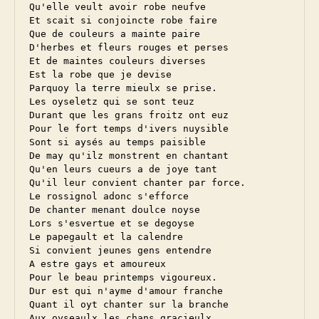
Qu'elle veult avoir robe neufve

Et scait si conjoincte robe faire

Que de couleurs a mainte paire

D'herbes et fleurs rouges et perses

Et de maintes couleurs diverses

Est la robe que je devise

Parquoy la terre mieulx se prise.

Les oyseletz qui se sont teuz

Durant que les grans froitz ont euz

Pour le fort temps d'ivers nuysible

Sont si aysés au temps paisible

De may qu'ilz monstrent en chantant

Qu'en leurs cueurs a de joye tant

Qu'il leur convient chanter par force.

Le rossignol adonc s'efforce

De chanter menant doulce noyse

Lors s'esvertue et se degoyse

Le papegault et la calendre

Si convient jeunes gens entendre

A estre gays et amoureux

Pour le beau printemps vigoureux.

Dur est qui n'ayme d'amour franche

Quant il oyt chanter sur la branche

Aux oyseaulx les chans gracieulx
