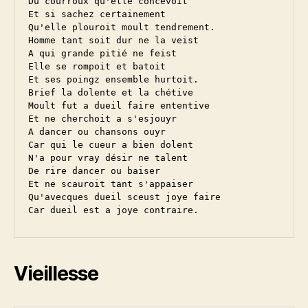
Du courroux qu'elle concevoit

Et si sachez certainement

Qu'elle plouroit moult tendrement.

Homme tant soit dur ne la veist

A qui grande pitié ne feist

Elle se rompoit et batoit

Et ses poingz ensemble hurtoit.

Brief la dolente et la chétive

Moult fut a dueil faire ententive

Et ne cherchoit a s'esjouyr

A dancer ou chansons ouyr

Car qui le cueur a bien dolent

N'a pour vray désir ne talent

De rire dancer ou baiser

Et ne scauroit tant s'appaiser

Qu'avecques dueil sceust joye faire

Vieillesse