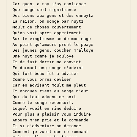
Car quant a moy j'ay confiance

Que songe soit signifiance

Des biens aux gens et des ennuytz

La raison, on songe par nuytz

Moult de choses couvertement

Qu'on voit apres appertement.

Sur le vingtiesme an de mon eage

Au point qu'amours prent le peage

Des jeunes gens, coucher m'alloye

Une nuyt comme je souloye

Et de fait dormir me convint

En dormant ung songe m'advint

Qui fort beau fut a adviser

Comme vous orrez deviser

Car en advisant moult me pleut

Et oncques riens au songe n'eut

Qui du tout advenu ne soit

Comme le songe recensoit.

Lequel vueil en rime déduire

Pour plus a plaisir vous induire

Amours m'en prie et le commande

Et si d'adventure on demande

Comment je vueil que ce rommant
