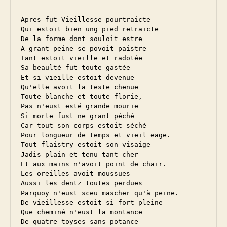
Apres fut Vieillesse pourtraicte

Qui estoit bien ung pied retraicte

De la forme dont souloit estre

A grant peine se povoit paistre

Tant estoit vieille et radotée

Sa beaulté fut toute gastée

Et si vieille estoit devenue

Qu'elle avoit la teste chenue

Toute blanche et toute florie,

Pas n'eust esté grande mourie

Si morte fust ne grant péché

Car tout son corps estoit séché

Pour longueur de temps et vieil eage.

Tout flaistry estoit son visaige

Jadis plain et tenu tant cher

Et aux mains n'avoit point de chair.

Les oreilles avoit moussues

Aussi les dentz toutes perdues

Parquoy n'eust sceu mascher qu'à peine.

De vieillesse estoit si fort pleine

Que cheminé n'eust la montance

De quatre toyses sans potance
