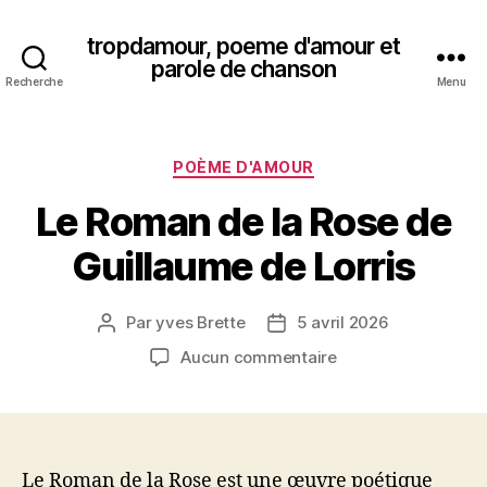
tropdamour, poeme d'amour et
parole de chanson
Recherche
Menu
Catégories
POÈME D'AMOUR
Le Roman de la Rose de
Guillaume de Lorris
Par
yves Brette
5 avril 2026
Auteur
Date
de
de
sur
Aucun commentaire
l’article
l’article
Le
Roman
de
la
Rose
Le Roman de la Rose est une œuvre poétique