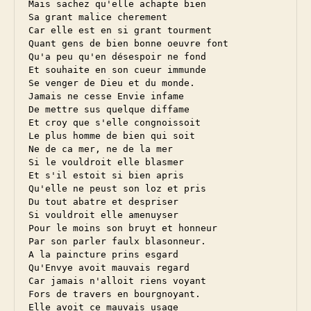
Mais sachez qu'elle achapte bien

Sa grant malice cherement

Car elle est en si grant tourment

Quant gens de bien bonne oeuvre font

Qu'a peu qu'en désespoir ne fond

Et souhaite en son cueur immunde

Se venger de Dieu et du monde.

Jamais ne cesse Envie infame

De mettre sus quelque diffame

Et croy que s'elle congnoissoit

Le plus homme de bien qui soit

Ne de ca mer, ne de la mer

Si le vouldroit elle blasmer

Et s'il estoit si bien apris

Qu'elle ne peust son loz et pris

Du tout abatre et despriser

Si vouldroit elle amenuyser

Pour le moins son bruyt et honneur

Par son parler faulx blasonneur.

A la paincture prins esgard

Qu'Envye avoit mauvais regard

Car jamais n'alloit riens voyant

Fors de travers en bourgnoyant.

Elle avoit ce mauvais usage
