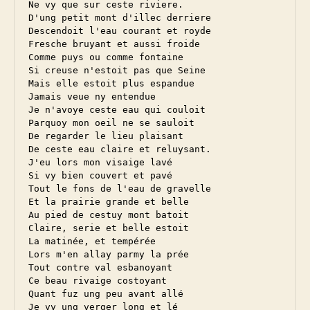
Ne vy que sur ceste riviere.

D'ung petit mont d'illec derriere

Descendoit l'eau courant et royde

Fresche bruyant et aussi froide

Comme puys ou comme fontaine

Si creuse n'estoit pas que Seine

Mais elle estoit plus espandue

Jamais veue ny entendue

Je n'avoye ceste eau qui couloit

Parquoy mon oeil ne se sauloit

De regarder le lieu plaisant

De ceste eau claire et reluysant.

J'eu lors mon visaige lavé

Si vy bien couvert et pavé

Tout le fons de l'eau de gravelle

Et la prairie grande et belle

Au pied de cestuy mont batoit

Claire, serie et belle estoit

La matinée, et tempérée

Lors m'en allay parmy la prée

Tout contre val esbanoyant

Ce beau rivaige costoyant

Quant fuz ung peu avant allé

Je vy ung verger long et lé
