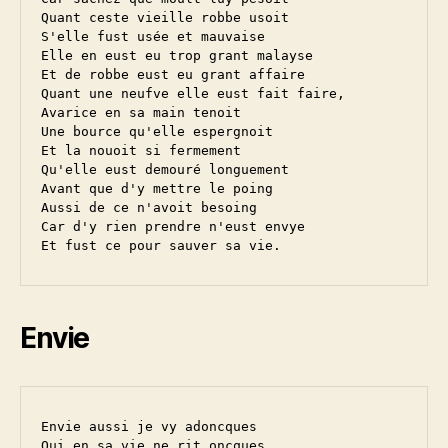
Quant ceste vieille robbe usoit

S'elle fust usée et mauvaise

Elle en eust eu trop grant malayse

Et de robbe eust eu grant affaire

Quant une neufve elle eust fait faire,

Avarice en sa main tenoit

Une bource qu'elle espergnoit

Et la nouoit si fermement

Qu'elle eust demouré longuement

Avant que d'y mettre le poing

Aussi de ce n'avoit besoing

Car d'y rien prendre n'eust envye

Envie
Envie aussi je vy adoncques

Qui en sa vie ne rit oncques
