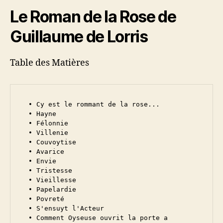
Le Roman de la Rose de
Guillaume de Lorris
Table des Matières
  • Cy est le rommant de la rose...

  • Hayne

  • Félonnie

  • Villenie

  • Couvoytise

  • Avarice

  • Envie

  • Tristesse

  • Vieillesse

  • Papelardie

  • Povreté

  • S'ensuyt l'Acteur

  • Comment Oyseuse ouvrit la porte a 