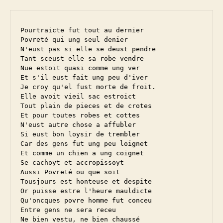
Pourtraicte fut tout au dernier

Povreté qui ung seul denier

N'eust pas si elle se deust pendre

Tant sceust elle sa robe vendre

Nue estoit quasi comme ung ver

Et s'il eust fait ung peu d'iver

Je croy qu'el fust morte de froit.

Elle avoit vieil sac estroict

Tout plain de pieces et de crotes

Et pour toutes robes et cottes

N'eust autre chose a affubler

Si eust bon loysir de trembler

Car des gens fut ung peu loignet

Et comme un chien a ung coignet

Se cachoyt et accropissoyt

Aussi Povreté ou que soit

Tousjours est honteuse et despite

Or puisse estre l'heure mauldicte

Qu'oncques povre homme fut conceu

Entre gens ne sera receu

Ne bien vestu, ne bien chaussé
