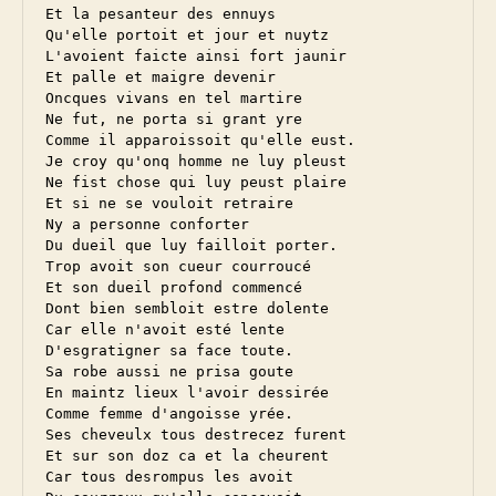
Et la pesanteur des ennuys

Qu'elle portoit et jour et nuytz

L'avoient faicte ainsi fort jaunir

Et palle et maigre devenir

Oncques vivans en tel martire

Ne fut, ne porta si grant yre

Comme il apparoissoit qu'elle eust.

Je croy qu'onq homme ne luy pleust

Ne fist chose qui luy peust plaire

Et si ne se vouloit retraire

Ny a personne conforter

Du dueil que luy failloit porter.

Trop avoit son cueur courroucé

Et son dueil profond commencé

Dont bien sembloit estre dolente

Car elle n'avoit esté lente

D'esgratigner sa face toute.

Sa robe aussi ne prisa goute

En maintz lieux l'avoir dessirée

Comme femme d'angoisse yrée.

Ses cheveulx tous destrecez furent

Et sur son doz ca et la cheurent

Car tous desrompus les avoit
