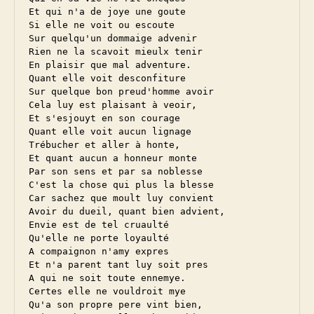
Et qui n'a de joye une goute

Si elle ne voit ou escoute

Sur quelqu'un dommaige advenir

Rien ne la scavoit mieulx tenir

En plaisir que mal adventure.

Quant elle voit desconfiture

Sur quelque bon preud'homme avoir

Cela luy est plaisant à veoir,

Et s'esjouyt en son courage

Quant elle voit aucun lignage

Trébucher et aller à honte,

Et quant aucun a honneur monte

Par son sens et par sa noblesse

C'est la chose qui plus la blesse

Car sachez que moult luy convient

Avoir du dueil, quant bien advient,

Envie est de tel cruaulté

Qu'elle ne porte loyaulté

A compaignon n'amy expres

Et n'a parent tant luy soit pres

A qui ne soit toute ennemye.

Certes elle ne vouldroit mye

Qu'a son propre pere vint bien,
