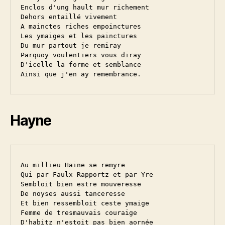
Enclos d'ung hault mur richement

Dehors entaillé vivement

A mainctes riches empoinctures

Les ymaiges et les painctures

Du mur partout je remiray

Parquoy voulentiers vous diray

D'icelle la forme et semblance

Hayne
Au millieu Haine se remyre

Qui par Faulx Rapportz et par Yre

Sembloit bien estre mouveresse

De noyses aussi tanceresse

Et bien ressembloit ceste ymaige

Femme de tresmauvais couraige

D'habitz n'estoit pas bien aornée
