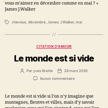
vous m’aimez en décembre comme en mai ? »
James J.Walker
cheveux
,
décembre
,
James J.Walker
,
mai
Étiquettes
Catégories
CITATION D'AMOUR
Le monde est si vide
Par
yves Brette
28 mars 2026
Auteur
Date
de
de
sur
Aucun commentaire
l’article
l’article
Le
monde
est
Le monde est si vide si l’on n’y imagine que
si
montagnes, fleuves et villes, mais d’y savoir
vide