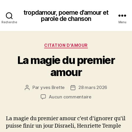
tropdamour, poeme d'amour et
parole de chanson
Recherche
Menu
Catégories
CITATION D'AMOUR
La magie du premier
amour
Par
yves Brette
28 mars 2026
Auteur
Date
de
de
sur
Aucun commentaire
l’article
l’article
La
magie
du
La magie du premier amour c’est d’ignorer qu’il
premier
puisse finir un jour Disraeli, Henriette Temple
amour