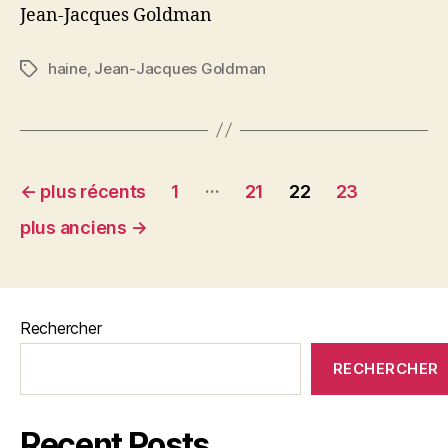
fort
Jean-Jacques Goldman
haine
,
Jean-Jacques Goldman
Étiquettes
Pagination
…
←
plus récents
1
21
22
23
des
plus anciens
→
publications
Rechercher
RECHERCHER
Recent Posts