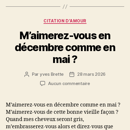
Catégories
CITATION D'AMOUR
M’aimerez-vous en
décembre comme en
mai ?
Par
yves Brette
28 mars 2026
Auteur
Date
de
de
sur
Aucun commentaire
l’article
l’article
M’aimerez-
vous
en
M’aimerez-vous en décembre comme en mai ?
décembre
M’aimerez-vous de cette bonne vieille façon ?
comme
Quand mes cheveux seront gris,
en
m’embrasserez-vous alors et direz-vous que
mai ?