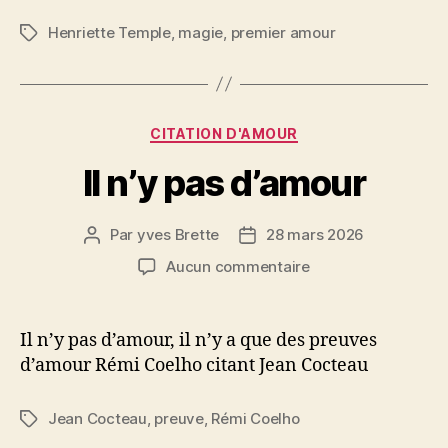
Henriette Temple
,
magie
,
premier amour
Étiquettes
Catégories
CITATION D'AMOUR
Il n’y pas d’amour
Par
yves Brette
28 mars 2026
Auteur
Date
de
de
sur
Aucun commentaire
l’article
l’article
Il
n’y
pas
Il n’y pas d’amour, il n’y a que des preuves
d’amour
d’amour Rémi Coelho citant Jean Cocteau
Jean Cocteau
,
preuve
,
Rémi Coelho
Étiquettes