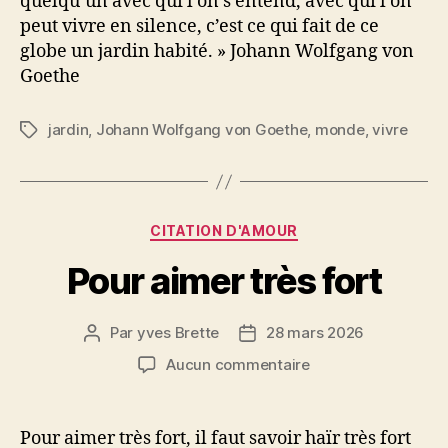
quelqu’un avec qui l’on s’entend, avec qui l’on
peut vivre en silence, c’est ce qui fait de ce
globe un jardin habité. » Johann Wolfgang von
Goethe
jardin
,
Johann Wolfgang von Goethe
,
monde
,
vivre
Étiquettes
Catégories
CITATION D'AMOUR
Pour aimer très fort
Par
yves Brette
28 mars 2026
Auteur
Date
de
de
sur
Aucun commentaire
l’article
l’article
Pour
aimer
très
Pour aimer très fort, il faut savoir haïr très fort