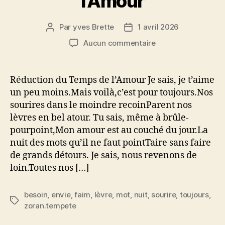
l’Amour
Par
yves Brette
1 avril 2026
Auteur
Date
de
de
sur
Aucun commentaire
l’article
l’article
Réduction
du
Temps
Réduction du Temps de l’Amour Je sais, je t’aime
de
un peu moins.Mais voilà,c’est pour toujours.Nos
l’Amour
sourires dans le moindre recoinParent nos
lèvres en bel atour. Tu sais, même à brûle-
pourpoint,Mon amour est au couché du jour.La
nuit des mots qu’il ne faut pointTaire sans faire
de grands détours. Je sais, nous revenons de
loin.Toutes nos […]
besoin
,
envie
,
faim
,
lèvre
,
mot
,
nuit
,
sourire
,
toujours
,
Étiquettes
zoran.tempete