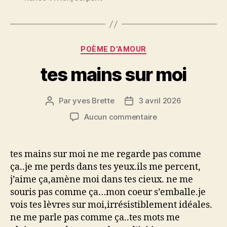
Catégories
POÈME D'AMOUR
tes mains sur moi
Par
yves Brette
3 avril 2026
Auteur
Date
de
de
sur
Aucun commentaire
l’article
l’article
tes
mains
sur
tes mains sur moi ne me regarde pas comme
moi
ça..je me perds dans tes yeux.ils me percent,
j’aime ça,amène moi dans tes cieux. ne me
souris pas comme ça…mon coeur s’emballe.je
vois tes lèvres sur moi,irrésistiblement idéales.
ne me parle pas comme ça..tes mots me