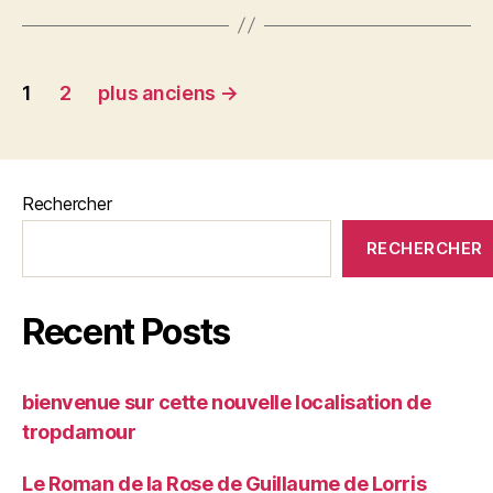
Pagination
1
2
plus anciens
→
des
publications
Rechercher
RECHERCHER
Recent Posts
bienvenue sur cette nouvelle localisation de
tropdamour
Le Roman de la Rose de Guillaume de Lorris