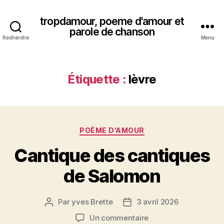
tropdamour, poeme d'amour et
parole de chanson
Recherche
Menu
Étiquette :
lèvre
Catégories
POÈME D'AMOUR
Cantique des cantiques
de Salomon
Par
yves Brette
3 avril 2026
Auteur
Date
de
de
sur
Un commentaire