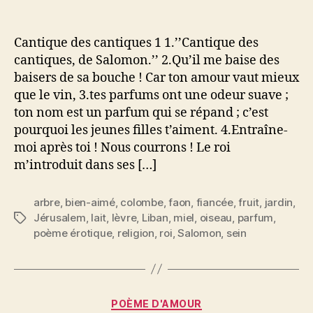
l’article
l’article
Cantique
des
cantiques
Cantique des cantiques 1 1.’’Cantique des
de
cantiques, de Salomon.’’ 2.Qu’il me baise des
Salomon
baisers de sa bouche ! Car ton amour vaut mieux
que le vin, 3.tes parfums ont une odeur suave ;
ton nom est un parfum qui se répand ; c’est
pourquoi les jeunes filles t’aiment. 4.Entraîne-
moi après toi ! Nous courrons ! Le roi
m’introduit dans ses […]
arbre
,
bien-aimé
,
colombe
,
faon
,
fiancée
,
fruit
,
jardin
,
Jérusalem
,
lait
,
lèvre
,
Liban
,
miel
,
oiseau
,
parfum
,
Étiquettes
poème érotique
,
religion
,
roi
,
Salomon
,
sein
Catégories
POÈME D'AMOUR