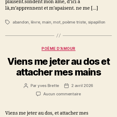
plaisent.sondent mon âme, d’ici à
là,m’apprennent et m’apaisent. ne me […]
abandon
,
lèvre
,
main
,
mot
,
poème triste
,
sipapillon
Étiquettes
Catégories
POÈME D'AMOUR
Viens me jeter au dos et
attacher mes mains
Par
yves Brette
2 avril 2026
Auteur
Date
de
de
sur
Aucun commentaire
l’article
l’article
Viens
me
jeter
Viens me jeter au dos, et attacher mes
au