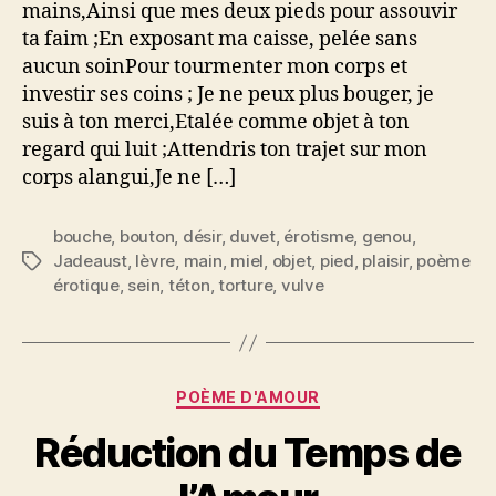
mains,Ainsi que mes deux pieds pour assouvir
dos
ta faim ;En exposant ma caisse, pelée sans
et
aucun soinPour tourmenter mon corps et
attacher
investir ses coins ; Je ne peux plus bouger, je
mes
suis à ton merci,Etalée comme objet à ton
mains
regard qui luit ;Attendris ton trajet sur mon
corps alangui,Je ne […]
bouche
,
bouton
,
désir
,
duvet
,
érotisme
,
genou
,
Jadeaust
,
lèvre
,
main
,
miel
,
objet
,
pied
,
plaisir
,
poème
Étiquettes
érotique
,
sein
,
téton
,
torture
,
vulve
Catégories
POÈME D'AMOUR
Réduction du Temps de