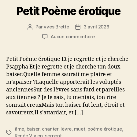
Petit Poème érotique
Par
yves Brette
3 avril 2026
Auteur
Date
de
de
sur
Aucun commentaire
l’article
l’article
Petit
Poème
érotique
Petit Poème érotique Et je regrette et je cherche
Psappha Et je regrette et je cherche ton doux
baiser.Quelle femme saurait me plaire et
m’apaiser ?Laquelle apporterait les voluptés
anciennesSur des lèvres sans fard et pareilles
aux tiennes ? Je le sais, tu mentais, ton rire
sonnait creuxMais ton baiser fut lent, étroit et
savoureux,Il s’attardait, et […]
âme
,
baiser
,
chanter
,
lèvre
,
muet
,
poème érotique
,
Étiquettes
Renée Vivien
,
serpent