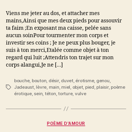
me
jeter
Viens me jeter au dos, et attacher mes
au
mains,Ainsi que mes deux pieds pour assouvir
dos
ta faim ;En exposant ma caisse, pelée sans
et
aucun soinPour tourmenter mon corps et
attacher
investir ses coins ; Je ne peux plus bouger, je
mes
suis à ton merci,Etalée comme objet à ton
mains
regard qui luit ;Attendris ton trajet sur mon
corps alangui,Je ne […]
bouche
,
bouton
,
désir
,
duvet
,
érotisme
,
genou
,
Jadeaust
,
lèvre
,
main
,
miel
,
objet
,
pied
,
plaisir
,
poème
Étiquettes
érotique
,
sein
,
téton
,
torture
,
vulve
Catégories
POÈME D'AMOUR