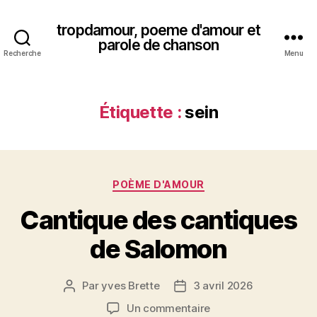
tropdamour, poeme d'amour et
parole de chanson
Recherche
Menu
Étiquette :
sein
Catégories
POÈME D'AMOUR
Cantique des cantiques
de Salomon
Par
yves Brette
3 avril 2026
Auteur
Date
de
de
sur
Un commentaire