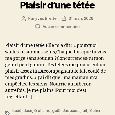
Plaisir d’une tétée
Par
yves Brette
31 mars 2026
Auteur
Date
de
de
sur
Aucun commentaire
l’article
l’article
Plaisir
d’une
tétée
Plaisir d’une tétée Elle m’a dit : « pourquoi
sautes-tu sur mes seins,Chaque fois que tu vois
ma gorge sans soutien ?Concurrences-tu mon
gentil petit gamin !Tes tétées me procurent un
plaisir assez fin,Accompagnant le lait coulé de
mes gradins. » J’ai dit que : ma maman m’a
empêchée les siens :Nourrie au biberon
autrefois, je me plains !Pour moi c’est
regrettant : […]
bébé
,
désir
,
érotisme
,
goût
,
Jadeaust
,
lait
,
lécher
,
Étiquettes