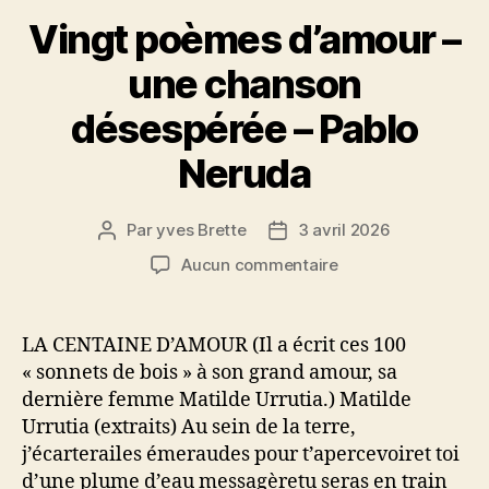
Vingt poèmes d’amour –
une chanson
désespérée – Pablo
Neruda
Par
yves Brette
3 avril 2026
Auteur
Date
de
de
sur
Aucun commentaire
l’article
l’article
Vingt
poèmes
d’amour
LA CENTAINE D’AMOUR (Il a écrit ces 100
–
« sonnets de bois » à son grand amour, sa
une
dernière femme Matilde Urrutia.) Matilde
chanson
Urrutia (extraits) Au sein de la terre,
désespérée
j’écarterailes émeraudes pour t’apercevoiret toi
–
d’une plume d’eau messagèretu seras en train
Pablo