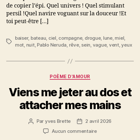
Neruda
de copier l’épi. Quel univers ! Quel stimulant
persil !Quel navire voguant sur la douceur !Et
toi peut-être […]
baiser
,
bateau
,
ciel
,
compagne
,
drogue
,
lune
,
miel
,
Étiquettes
mot
,
nuit
,
Pablo Neruda
,
rêve
,
sein
,
vague
,
vent
,
yeux
Catégories
POÈME D'AMOUR
Viens me jeter au dos et
attacher mes mains
Par
yves Brette
2 avril 2026
Auteur
Date
de
de
sur
Aucun commentaire
l’article
l’article
Viens