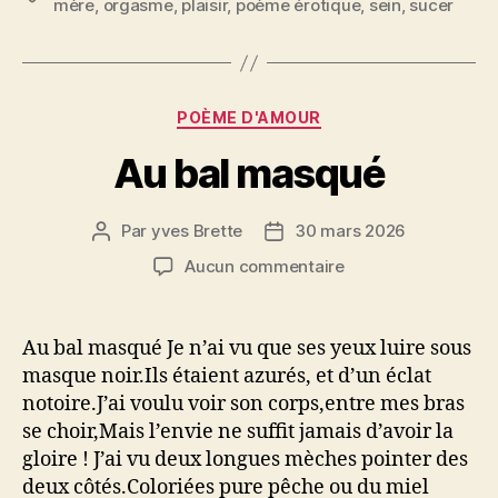
mère
,
orgasme
,
plaisir
,
poème érotique
,
sein
,
sucer
Catégories
POÈME D'AMOUR
Au bal masqué
Par
yves Brette
30 mars 2026
Auteur
Date
de
de
sur
Aucun commentaire
l’article
l’article
Au
bal
masqué
Au bal masqué Je n’ai vu que ses yeux luire sous
masque noir.Ils étaient azurés, et d’un éclat
notoire.J’ai voulu voir son corps,entre mes bras
se choir,Mais l’envie ne suffit jamais d’avoir la
gloire ! J’ai vu deux longues mèches pointer des
deux côtés.Coloriées pure pêche ou du miel