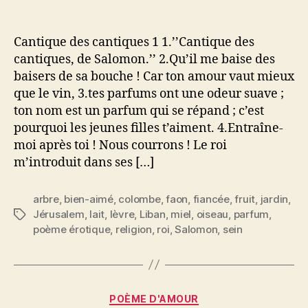
l’article
l’article
Cantique
des
cantiques
Cantique des cantiques 1 1.’’Cantique des
de
cantiques, de Salomon.’’ 2.Qu’il me baise des
Salomon
baisers de sa bouche ! Car ton amour vaut mieux
que le vin, 3.tes parfums ont une odeur suave ;
ton nom est un parfum qui se répand ; c’est
pourquoi les jeunes filles t’aiment. 4.Entraîne-
moi après toi ! Nous courrons ! Le roi
m’introduit dans ses […]
arbre
,
bien-aimé
,
colombe
,
faon
,
fiancée
,
fruit
,
jardin
,
Jérusalem
,
lait
,
lèvre
,
Liban
,
miel
,
oiseau
,
parfum
,
Étiquettes
poème érotique
,
religion
,
roi
,
Salomon
,
sein
Catégories
POÈME D'AMOUR