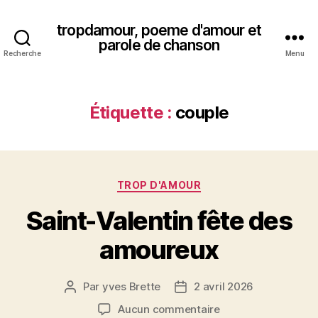
tropdamour, poeme d'amour et
parole de chanson
Recherche
Menu
Étiquette :
couple
Catégories
TROP D'AMOUR
Saint-Valentin fête des
amoureux
Par
yves Brette
2 avril 2026
Auteur
Date
de
de
sur
Aucun commentaire