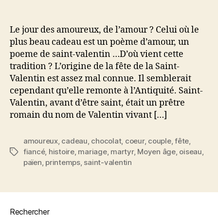
l’article
l’article
Saint-
Valentin
fête
Le jour des amoureux, de l’amour ? Celui où le
des
plus beau cadeau est un poème d’amour, un
amoureux
poeme de saint-valentin …D’où vient cette
tradition ? L’origine de la fête de la Saint-
Valentin est assez mal connue. Il semblerait
cependant qu’elle remonte à l’Antiquité. Saint-
Valentin, avant d’être saint, était un prêtre
romain du nom de Valentin vivant […]
amoureux
,
cadeau
,
chocolat
,
coeur
,
couple
,
fête
,
fiancé
,
histoire
,
mariage
,
martyr
,
Moyen âge
,
oiseau
,
Étiquettes
païen
,
printemps
,
saint-valentin
Rechercher