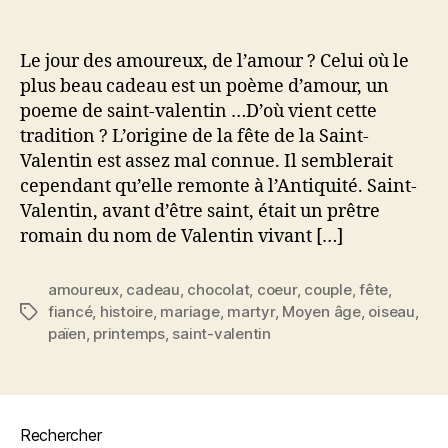
l’article
l’article
Saint-
Valentin
fête
Le jour des amoureux, de l’amour ? Celui où le
des
plus beau cadeau est un poème d’amour, un
amoureux
poeme de saint-valentin …D’où vient cette
tradition ? L’origine de la fête de la Saint-
Valentin est assez mal connue. Il semblerait
cependant qu’elle remonte à l’Antiquité. Saint-
Valentin, avant d’être saint, était un prêtre
romain du nom de Valentin vivant […]
amoureux
,
cadeau
,
chocolat
,
coeur
,
couple
,
fête
,
fiancé
,
histoire
,
mariage
,
martyr
,
Moyen âge
,
oiseau
,
Étiquettes
païen
,
printemps
,
saint-valentin
Rechercher