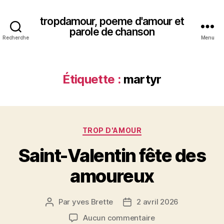
tropdamour, poeme d'amour et
parole de chanson
Recherche
Menu
Étiquette :
martyr
Catégories
TROP D'AMOUR
Saint-Valentin fête des
amoureux
Par
yves Brette
2 avril 2026
Auteur
Date
de
de
sur
Aucun commentaire