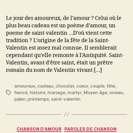
l’article
l’article
Saint-
Valentin
fête
Le jour des amoureux, de l’amour ? Celui où le
des
plus beau cadeau est un poème d’amour, un
amoureux
poeme de saint-valentin …D’où vient cette
tradition ? L’origine de la fête de la Saint-
Valentin est assez mal connue. Il semblerait
cependant qu’elle remonte à l’Antiquité. Saint-
Valentin, avant d’être saint, était un prêtre
romain du nom de Valentin vivant […]
amoureux
,
cadeau
,
chocolat
,
coeur
,
couple
,
fête
,
fiancé
,
histoire
,
mariage
,
martyr
,
Moyen âge
,
oiseau
,
Étiquettes
païen
,
printemps
,
saint-valentin
Catégories
CHANSON D'AMOUR
PAROLES DE CHANSON