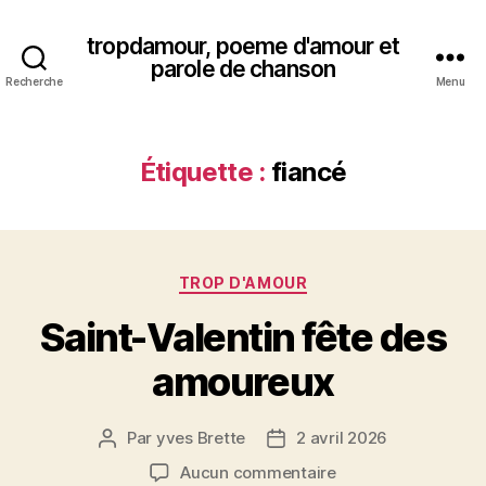
tropdamour, poeme d'amour et
parole de chanson
Recherche
Menu
Étiquette :
fiancé
Catégories
TROP D'AMOUR
Saint-Valentin fête des
amoureux
Par
yves Brette
2 avril 2026
Auteur
Date
de
de
sur
Aucun commentaire