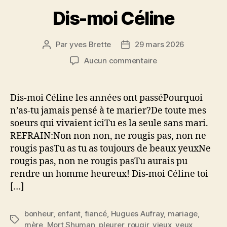
Dis-moi Céline
Par
yves Brette
29 mars 2026
Auteur
Date
de
de
sur
Aucun commentaire
l’article
l’article
Dis-
moi
Céline
Dis-moi Céline les années ont passéPourquoi
n’as-tu jamais pensé à te marier?De toute mes
soeurs qui vivaient iciTu es la seule sans mari.
REFRAIN:Non non non, ne rougis pas, non ne
rougis pasTu as tu as toujours de beaux yeuxNe
rougis pas, non ne rougis pasTu aurais pu
rendre un homme heureux! Dis-moi Céline toi
[…]
bonheur
,
enfant
,
fiancé
,
Hugues Aufray
,
mariage
,
Étiquettes
mère
,
Mort Shuman
,
pleurer
,
rougir
,
vieux
,
yeux