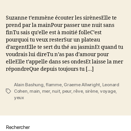
l’article
l’article
Suzanne
t’emmène
écouter
Suzanne t’emmène écouter les sirènesElle te
les
prend par la mainPour passer une nuit sans
sirènes
finTu sais qu’elle est à moitié folleC’est
pourquoi tu veux resterSur un plateau
d’argentElle te sert du thé au jasminEt quand tu
voudrais lui direTu n’as pas d’amour pour
elleElle t’appelle dans ses ondesEt laisse la mer
répondreQue depuis toujours tu […]
Alain Bashung
,
flamme
,
Graeme Allwright
,
Leonard
Cohen
,
main
,
mer
,
nuit
,
peur
,
rêve
,
sirène
,
voyage
,
Étiquettes
yeux
Rechercher