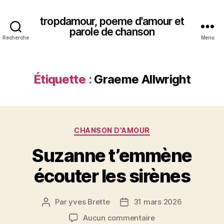
tropdamour, poeme d'amour et
parole de chanson
Recherche
Menu
Étiquette :
Graeme Allwright
Catégories
CHANSON D'AMOUR
Suzanne t’emmène
écouter les sirènes
Par
yves Brette
31 mars 2026
Auteur
Date
de
de
sur
Aucun commentaire