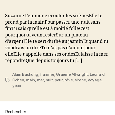
l’article
l’article
Suzanne
t’emmène
écouter
Suzanne t’emmène écouter les sirènesElle te
les
prend par la mainPour passer une nuit sans
sirènes
finTu sais qu’elle est à moitié folleC’est
pourquoi tu veux resterSur un plateau
d’argentElle te sert du thé au jasminEt quand tu
voudrais lui direTu n’as pas d’amour pour
elleElle t’appelle dans ses ondesEt laisse la mer
répondreQue depuis toujours tu […]
Alain Bashung
,
flamme
,
Graeme Allwright
,
Leonard
Cohen
,
main
,
mer
,
nuit
,
peur
,
rêve
,
sirène
,
voyage
,
Étiquettes
yeux
Rechercher