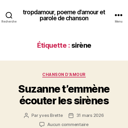
tropdamour, poeme d'amour et
parole de chanson
Recherche
Menu
Étiquette :
sirène
Catégories
CHANSON D'AMOUR
Suzanne t’emmène
écouter les sirènes
Par
yves Brette
31 mars 2026
Auteur
Date
de
de
sur
Aucun commentaire