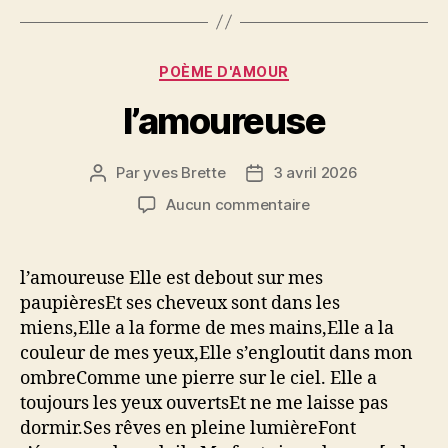
Catégories
POÈME D'AMOUR
l’amoureuse
Par
yves Brette
3 avril 2026
Auteur
Date
de
de
sur
Aucun commentaire
l’article
l’article
l’amoureuse
l’amoureuse Elle est debout sur mes
paupièresEt ses cheveux sont dans les
miens,Elle a la forme de mes mains,Elle a la
couleur de mes yeux,Elle s’engloutit dans mon
ombreComme une pierre sur le ciel. Elle a
toujours les yeux ouvertsEt ne me laisse pas
dormir.Ses rêves en pleine lumièreFont