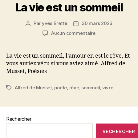
La vie est un sommeil
Par
yves Brette
30 mars 2026
Auteur
Date
de
de
sur
Aucun commentaire
l’article
l’article
La
vie
est
La vie est un sommeil, l’amour en est le rêve, Et
un
vous auriez vécu si vous aviez aimé. Alfred de
sommeil
Musset, Poésies
Alfred de Musset
,
poète
,
rêve
,
sommeil
,
vivre
Étiquettes
Rechercher
RECHERCHER