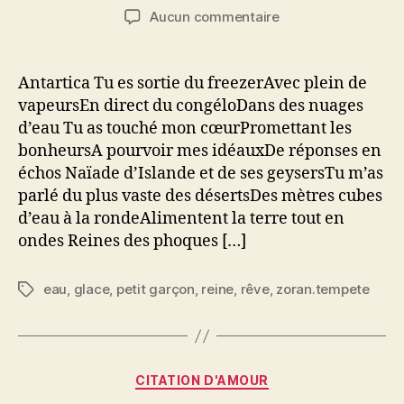
de
de
sur
Aucun commentaire
l’article
l’article
Antartica
Antartica Tu es sortie du freezerAvec plein de
vapeursEn direct du congéloDans des nuages
d’eau Tu as touché mon cœurPromettant les
bonheursA pourvoir mes idéauxDe réponses en
échos Naïade d’Islande et de ses geysersTu m’as
parlé du plus vaste des désertsDes mètres cubes
d’eau à la rondeAlimentent la terre tout en
ondes Reines des phoques […]
eau
,
glace
,
petit garçon
,
reine
,
rêve
,
zoran.tempete
Étiquettes
Catégories
CITATION D'AMOUR