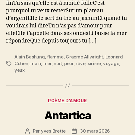
finTu sais qu’elle est à moitié folleC’est
pourquoi tu veux resterSur un plateau
d’argentElle te sert du thé au jasminEt quand tu
voudrais lui direTu n’as pas d’amour pour
elleElle t’appelle dans ses ondesEt laisse la mer
répondreQue depuis toujours tu […]
Alain Bashung
,
flamme
,
Graeme Allwright
,
Leonard
Cohen
,
main
,
mer
,
nuit
,
peur
,
rêve
,
sirène
,
voyage
,
Étiquettes
yeux
Catégories
POÈME D'AMOUR
Antartica
Par
yves Brette
30 mars 2026
Auteur
Date