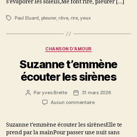
s’évaporer les soleils,Me font rire, pleurer […]
Paul Eluard
,
pleurer
,
rêve
,
rire
,
yeux
Étiquettes
Catégories
CHANSON D'AMOUR
Suzanne t’emmène
écouter les sirènes
Par
yves Brette
31 mars 2026
Auteur
Date
de
de
sur
Aucun commentaire
l’article
l’article
Suzanne
t’emmène
écouter
Suzanne t’emmène écouter les sirènesElle te
les
prend par la mainPour passer une nuit sans
sirènes