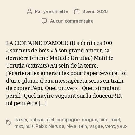
Par
yves Brette
3 avril 2026
Auteur
Date
de
de
sur
Aucun commentaire
l’article
l’article
Vingt
poèmes
d’amour
LA CENTAINE D’AMOUR (Il a écrit ces 100
–
« sonnets de bois » à son grand amour, sa
une
dernière femme Matilde Urrutia.) Matilde
chanson
Urrutia (extraits) Au sein de la terre,
désespérée
j’écarterailes émeraudes pour t’apercevoiret toi
–
d’une plume d’eau messagèretu seras en train
Pablo
Neruda
de copier l’épi. Quel univers ! Quel stimulant
persil !Quel navire voguant sur la douceur !Et
toi peut-être […]
baiser
,
bateau
,
ciel
,
compagne
,
drogue
,
lune
,
miel
,
Étiquettes
mot
,
nuit
,
Pablo Neruda
,
rêve
,
sein
,
vague
,
vent
,
yeux